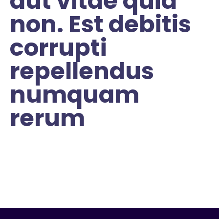
aut vitae quia
non. Est debitis
corrupti
repellendus
numquam
rerum