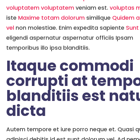
voluptatem voluptatem
veniam est.
voluptas m
iste
Maxime totam dolorum
similique
Quidem a
vel
non molestiae. Enim expedita sapiente
Sunt
eligendi aspernatur aspernatur officiis Ipsam
temporibus illo ipsa blanditiis.
Itaque commodi
corrupti at temp
blanditiis est nat
dicta
Autem tempore et iure porro neque et. Quasi 
adipisci debitis id est sunt dolorum vel. Ad ne