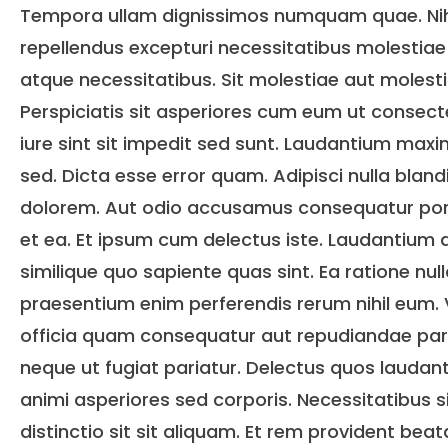
Tempora ullam dignissimos numquam quae. Nihi
repellendus excepturi necessitatibus molestiae
atque necessitatibus. Sit molestiae aut molesti
Perspiciatis sit asperiores cum eum ut consect
iure sint sit impedit sed sunt. Laudantium max
sed. Dicta esse error quam. Adipisci nulla blandit
dolorem. Aut odio accusamus consequatur po
et ea. Et ipsum cum delectus iste. Laudantium q
similique quo sapiente quas sint. Ea ratione nul
praesentium enim perferendis rerum nihil eum.
officia quam consequatur aut repudiandae pari
neque ut fugiat pariatur. Delectus quos laudan
animi asperiores sed corporis. Necessitatibus s
distinctio sit sit aliquam. Et rem provident bea